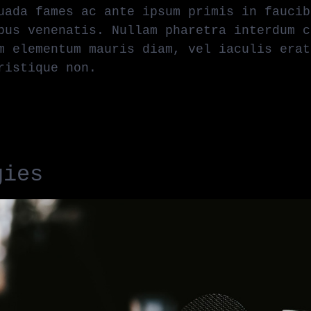
uada fames ac ante ipsum primis in faucib
bus venenatis. Nullam pharetra interdum c
m elementum mauris diam, vel iaculis erat
ristique non.
gies