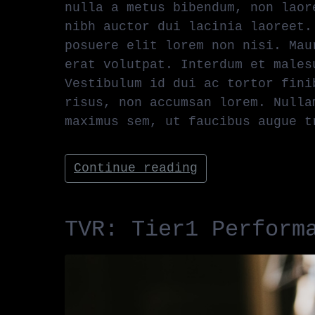
nulla a metus bibendum, non laor
nibh auctor dui lacinia laoreet.
posuere elit lorem non nisi. Mau
erat volutpat. Interdum et males
Vestibulum id dui ac tortor fini
risus, non accumsan lorem. Nulla
maximus sem, ut faucibus augue t
Continue reading
TVR: Tier1 Perform