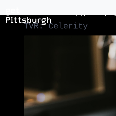
about
pitt 
TVR: Celerity