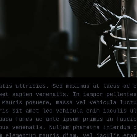
atis ultricies. Sed maximus at lacus ac e
eet sapien venenatis. In tempor pellentes
 Mauris posuere, massa vel vehicula luctu
ris sit amet leo vehicula enim iaculis ul
uada fames ac ante ipsum primis in faucib
bus venenatis. Nullam pharetra interdum c
m elementum mauris diam, vel iaculis erat