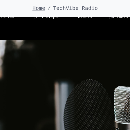
Home
TechVibe Radio
stories
pitt stops
events
partners