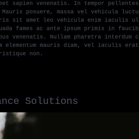
eet sapien venenatis. In tempor pellentes
 Mauris posuere, massa vel vehicula luctu
ris sit amet leo vehicula enim iaculis ul
uada fames ac ante ipsum primis in faucib
bus venenatis. Nullam pharetra interdum c
m elementum mauris diam, vel iaculis erat
ristique non.
ance Solutions